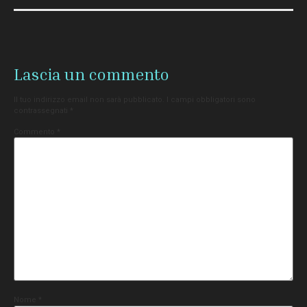
Lascia un commento
Il tuo indirizzo email non sarà pubblicato.
I campi obbligatori sono
contrassegnati
*
Commento
*
Nome
*