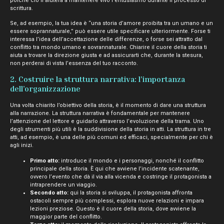
poiché ciò li aiuterà a mantenere vivo l’entusiasmo durante il processo di
scrittura.
Se, ad esempio, la tua idea è “una storia d’amore proibita tra un umano e un
essere soprannaturale,” può essere utile specificare ulteriormente. Forse ti
interessa l’idea dell’accettazione delle differenze, o forse sei attratto dal
conflitto tra mondo umano e sovrannaturale. Chiarire il cuore della storia ti
aiuta a trovare la direzione giusta e ad assicurarti che, durante la stesura,
non perderai di vista l’essenza del tuo racconto.
2. Costruire la struttura narrativa: l’importanza
dell’organizzazione
Una volta chiarito l’obiettivo della storia, è il momento di dare una struttura
alla narrazione. La struttura narrativa è fondamentale per mantenere
l’attenzione del lettore e guidarlo attraverso l’evoluzione della trama. Uno
degli strumenti più utili è la suddivisione della storia in atti. La struttura in tre
atti, ad esempio, è una delle più comuni ed efficaci, specialmente per chi è
agli inizi.
Primo atto:
introduce il mondo e i personaggi, nonché il conflitto
principale della storia. È qui che avviene l’incidente scatenante,
ovvero l’evento che dà il via alla vicenda e costringe il protagonista a
intraprendere un viaggio.
Secondo atto:
qui la storia si sviluppa, il protagonista affronta
ostacoli sempre più complessi, esplora nuove relazioni e impara
lezioni preziose. Questo è il cuore della storia, dove avviene la
maggior parte del conflitto.