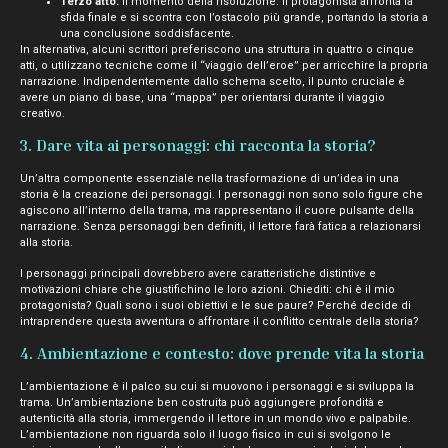
Terzo atto:
il momento della risoluzione. Il protagonista affronta la
sfida finale e si scontra con l’ostacolo più grande, portando la storia a
una conclusione soddisfacente.
In alternativa, alcuni scrittori preferiscono una struttura in quattro o cinque
atti, o utilizzano tecniche come il “viaggio dell’eroe” per arricchire la propria
narrazione. Indipendentemente dallo schema scelto, il punto cruciale è
avere un piano di base, una “mappa” per orientarsi durante il viaggio
creativo.
3. Dare vita ai personaggi: chi racconta la storia?
Un’altra componente essenziale nella trasformazione di un’idea in una
storia è la creazione dei personaggi. I personaggi non sono solo figure che
agiscono all’interno della trama, ma rappresentano il cuore pulsante della
narrazione. Senza personaggi ben definiti, il lettore farà fatica a relazionarsi
alla storia.
I personaggi principali dovrebbero avere caratteristiche distintive e
motivazioni chiare che giustifichino le loro azioni. Chiediti: chi è il mio
protagonista? Quali sono i suoi obiettivi e le sue paure? Perché decide di
intraprendere questa avventura o affrontare il conflitto centrale della storia?
4. Ambientazione e contesto: dove prende vita la storia
L’ambientazione è il palco su cui si muovono i personaggi e si sviluppa la
trama. Un’ambientazione ben costruita può aggiungere profondità e
autenticità alla storia, immergendo il lettore in un mondo vivo e palpabile.
L’ambientazione non riguarda solo il luogo fisico in cui si svolgono le