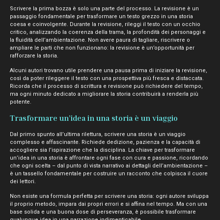
Scrivere la prima bozza è solo una parte del processo. La revisione è un
passaggio fondamentale per trasformare un testo grezzo in una storia
coesa e coinvolgente. Durante la revisione, rileggi il testo con un occhio
critico, analizzando la coerenza della trama, la profondità dei personaggi e
la fluidità dell’ambientazione. Non avere paura di tagliare, riscrivere o
ampliare le parti che non funzionano: la revisione è un’opportunità per
rafforzare la storia.
Alcuni autori trovano utile prendere una pausa prima di iniziare la revisione,
così da poter rileggere il testo con una prospettiva più fresca e distaccata.
Ricorda che il processo di scrittura e revisione può richiedere del tempo,
ma ogni minuto dedicato a migliorare la storia contribuirà a renderla più
potente.
Trasformare un’idea in una storia è un viaggio
Dal primo spunto all’ultima rilettura, scrivere una storia è un viaggio
complesso e affascinante. Richiede dedizione, pazienza e la capacità di
accogliere sia l’ispirazione che la disciplina. La chiave per trasformare
un’idea in una storia è affrontare ogni fase con cura e passione, ricordando
che ogni scelta – dal punto di vista narrativo ai dettagli dell’ambientazione –
è un tassello fondamentale per costruire un racconto che colpisca il cuore
dei lettori.
Non esiste una formula perfetta per scrivere una storia: ogni autore sviluppa
il proprio metodo, impara dai propri errori e si affina nel tempo. Ma con una
base solida e una buona dose di perseveranza, è possibile trasformare
qualunque idea in una narrazione indimenticabile.