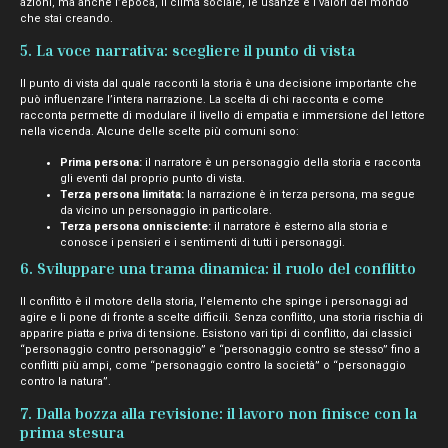
azioni, ma anche l’epoca, il clima sociale, le usanze e i valori del mondo
che stai creando.
5. La voce narrativa: scegliere il punto di vista
Il punto di vista dal quale racconti la storia è una decisione importante che
può influenzare l’intera narrazione. La scelta di chi racconta e come
racconta permette di modulare il livello di empatia e immersione del lettore
nella vicenda. Alcune delle scelte più comuni sono:
Prima persona:
il narratore è un personaggio della storia e racconta
gli eventi dal proprio punto di vista.
Terza persona limitata:
la narrazione è in terza persona, ma segue
da vicino un personaggio in particolare.
Terza persona onnisciente:
il narratore è esterno alla storia e
conosce i pensieri e i sentimenti di tutti i personaggi.
6. Sviluppare una trama dinamica: il ruolo del conflitto
Il conflitto è il motore della storia, l’elemento che spinge i personaggi ad
agire e li pone di fronte a scelte difficili. Senza conflitto, una storia rischia di
apparire piatta e priva di tensione. Esistono vari tipi di conflitto, dai classici
“personaggio contro personaggio” e “personaggio contro se stesso” fino a
conflitti più ampi, come “personaggio contro la società” o “personaggio
contro la natura”.
7. Dalla bozza alla revisione: il lavoro non finisce con la
prima stesura