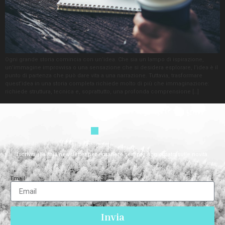
Ogni grande storia comincia con un’idea. Che sia un lampo di ispirazione,
un’immagine improvvisa o una sensazione che si desidera esplorare, l’idea è il
punto di partenza che può dare vita a una narrazione. Tuttavia, trasformare
quest’idea in una storia completa richiede molto di più che immaginazione:
richiede struttura, tecnica e, soprattutto, una profonda comprensione […]
Iscriviti alla mia newsletter per rimanere sempre aggiornato sulle novità.
Email
Invia