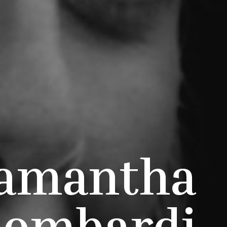
amantha
Lombardi