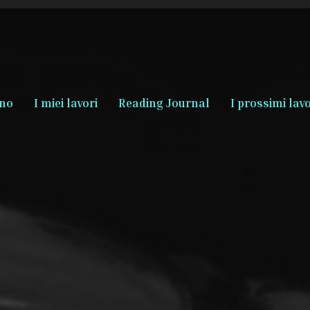
ono
I miei lavori
Reading Journal
I prossimi lavo