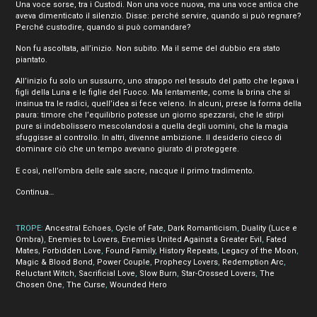
Una voce sorse, tra i Custodi. Non una voce nuova, ma una voce antica che
aveva dimenticato il silenzio. Disse: perché servire, quando si può regnare?
Perché custodire, quando si può comandare?
Non fu ascoltata, all’inizio. Non subito. Ma il seme del dubbio era stato
piantato.
All’inizio fu solo un sussurro, uno strappo nel tessuto del patto che legava i
figli della Luna e le figlie del Fuoco. Ma lentamente, come la brina che si
insinua tra le radici, quell’idea si fece veleno. In alcuni, prese la forma della
paura: timore che l’equilibrio potesse un giorno spezzarsi, che le stirpi
pure si indebolissero mescolandosi a quella degli uomini, che la magia
sfuggisse al controllo. In altri, divenne ambizione. Il desiderio cieco di
dominare ciò che un tempo avevano giurato di proteggere.
E così, nell’ombra delle sale sacre, nacque il primo tradimento.
Continua…
TROPE:
Ancestral Echoes
,
Cycle of Fate
,
Dark Romanticism
,
Duality (Luce e
Ombra)
,
Enemies to Lovers
,
Enemies United Against a Greater Evil
,
Fated
Mates
,
Forbidden Love
,
Found Family
,
History Repeats
,
Legacy of the Moon
,
Magic & Blood Bond
,
Power Couple
,
Prophecy Lovers
,
Redemption Arc
,
Reluctant Witch
,
Sacrificial Love
,
Slow Burn
,
Star-Crossed Lovers
,
The
Chosen One
,
The Curse
,
Wounded Hero