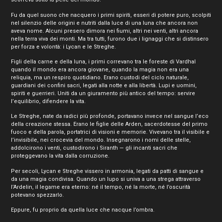
Fu da quel suono che nacquero i primi spiriti, esseri di potere puro, scolpiti
nel silenzio delle origini e nutriti dalla luce di una luna che ancora non
aveva nome. Alcuni presero dimora nei fiumi, altri nei venti, altri ancora
nella terra viva dei monti. Ma tra tutti, furono due i lignaggi che si distinsero
per forza e volontà: i Lycan e le Streghe.
Figli della carne e della luna, i primi correvano tra le foreste di Vardhal
quando il mondo era ancora giovane, quando la magia non era una
reliquia, ma un respiro quotidiano. Erano custodi del ciclo naturale,
guardiani dei confini sacri, legati alla notte e alla libertà. Lupi e uomini,
spiriti e guerrieri. Uniti da un giuramento più antico del tempo: servire
l’equilibrio, difendere la vita.
Le Streghe, nate da radici più profonde, portavano invece nel sangue l’eco
della creazione stessa. Erano le figlie delle Arden, sacerdotesse del primo
fuoco e della parola, portatrici di visioni e memorie. Vivevano tra il visibile e
l’invisibile, nei crocevia del mondo. Insegnarono i nomi delle stelle,
addolcirono i venti, custodirono i Siranth — gli incanti sacri che
proteggevano la vita dalla corruzione.
Per secoli, Lycan e Streghe vissero in armonia, legati da patti di sangue e
da una magia condivisa. Quando un lupo si univa a una strega attraverso
l’Ardelin, il legame era eterno: né il tempo, né la morte, né l’oscurità
potevano spezzarlo.
Eppure, fu proprio da quella luce che nacque l’ombra.