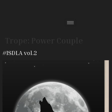
Trope:
Power Couple
#ISDLA vol.2