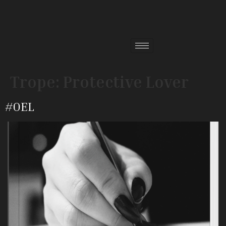
Trope:
Protective Lover
#OEL