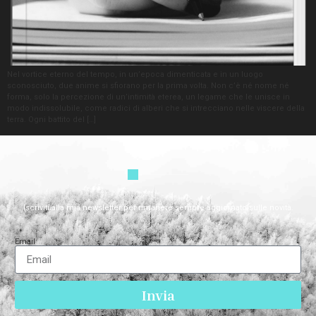
Nel vortice eterno del tempo, in un’epoca dimenticata e in un luogo
sconosciuto, due anime si sfiorano per la prima volta. Non c’è né nome né
forma, solo la percezione di un’intimità eterea, un legame che le unisce in
modo indissolubile, come radici di alberi che si intrecciano nelle viscere della
terra. Ogni battito del […]
Iscriviti alla mia newsletter per rimanere sempre aggiornato sulle novità.
Email
Invia