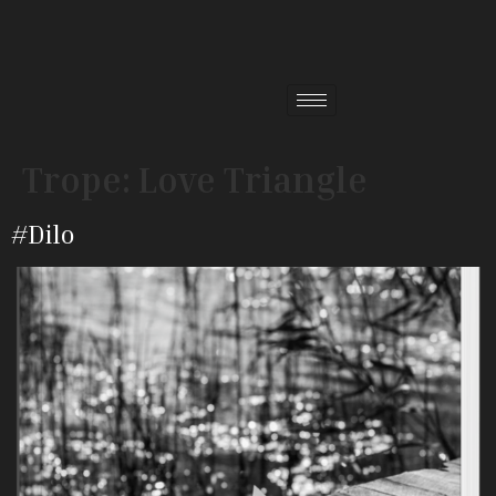
Trope:
Love Triangle
#Dilo