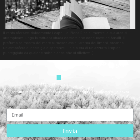
Il vento sferzava dolcemente i capelli di Elena Rinaldi mentre la sua auto si
arrampicava lungo la tortuosa strada costiera che conduceva ad Amalfi. Il
profumo salmastro del mare si mescolava all’aroma dei limoni, creando
un’atmosfera di nostalgia e speranza. Il cielo era di un azzurro limpido,
punteggiato da qualche nube bianca che si rifletteva […]
Iscriviti alla mia newsletter per rimanere sempre aggiornato sulle novità.
Email
Invia