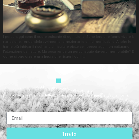
I personaggi sono il cuore pulsante di ogni storia. Sono loro che fanno vivere la
narrazione, rendendola avvincente, emozionante e indimenticabile. Anche le
trame più intriganti rischiano di risultare piatte se i personaggi non catturano
l’attenzione del lettore. Ma cosa rende un personaggio davvero memorabile? E
come si può creare una figura che risuoni con […]
Iscriviti alla mia newsletter per rimanere sempre aggiornato sulle novità.
Email
Invia